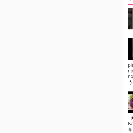
pl
n
n
う
★k
Ka
布