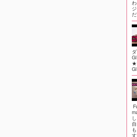
わ
ジ
だ？
ダ
G
★F
Gl
Fu
m
し
自
も
す.