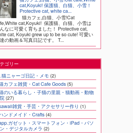
cat,Koyuki! 保護猫、白猫、小雪！
Protective cat, white ca...
猫カフェ,白猫、小雪!Cat
afe,White cat,Koyuki! 保護猫、白猫、小雪は
んなに可愛く育ちました！ Protective cat,
ite cat, Koyuki grew up to be so cute! 可愛い
達の動画＆写真日記です。 T...
テゴリー
2.猫ニャーゴ日記・メモ
(2)
.猫カフェ雑貨・Cat Cafe Goods
(5)
.猫のいる暮らし・子猫の里親・猫動画・動物
院
(27)
.kawaii雑貨・手芸・アクセサリー作り
(1)
.ハンドメイド・Crafts
(4)
.app.ガゼット・スマートフォン・iPad・パソ
ン・デジタルカメラ
(2)