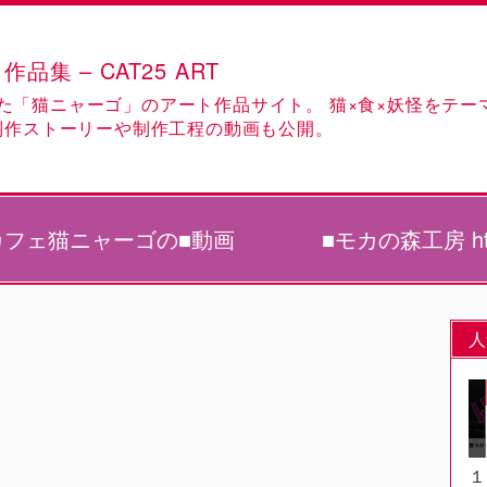
 – CAT25 ART
た「猫ニャーゴ」のアート作品サイト。 猫×食×妖怪をテー
制作ストーリーや制作工程の動画も公開。
カフェ猫ニャーゴの■動画
■モカの森工房 https
人
１。