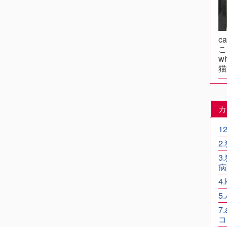
c
こ
wh
猫
カ
1
2
3
病
4
5
7
コ