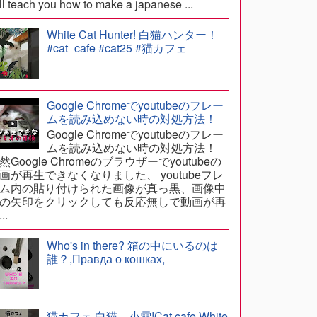
ll teach you how to make a japanese ...
White Cat Hunter! 白猫ハンター！
#cat_cafe #cat25 #猫カフェ
Google Chromeでyoutubeのフレー
ムを読み込めない時の対処方法！
Google Chromeでyoutubeのフレー
ムを読み込めない時の対処方法！
然Google Chromeのブラウザーでyoutubeの
画が再生できなくなりました、 youtubeフレ
ム内の貼り付けられた画像が真っ黒、画像中
の矢印をクリックしても反応無しで動画が再
..
Who's in there? 箱の中にいるのは
誰？,Правда о кошках,
猫カフェ,白猫、小雪!Cat cafe,White