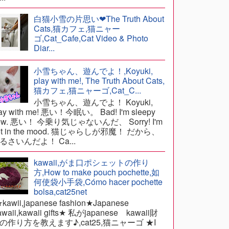
白猫小雪の片思い❤The Truth About
Cats,猫カフェ,猫ニャー
ゴ,Cat_Cafe,Cat Video & Photo
Diar...
小雪ちゃん、遊んでよ！,Koyuki,
play with me!, The Truth About Cats,
猫カフェ,猫ニャーゴ,Cat_C...
小雪ちゃん、遊んでよ！ Koyuki,
ay with me! 悪い！今眠い。 Bad! I'm sleepy
ow. 悪い！ 今乗り気じゃないんだ、 Sorry! I'm
ot in the mood. 猫じゃらしが邪魔！ だから、
るさいんだよ！ Ca...
kawaii,がま口ポシェットの作り
方,How to make pouch pochette,如
何使袋小手袋,Cómo hacer pochette
bolsa,cat25net
awii,japanese fashion★Japanese
waii,kawaii gifts★ 私がjapanese kawaii財
の作り方を教えます♪,cat25,猫ニャーゴ ★I