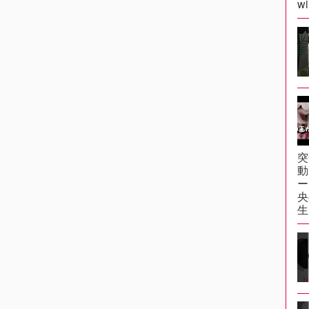
wi
突
動
ー
央
生.