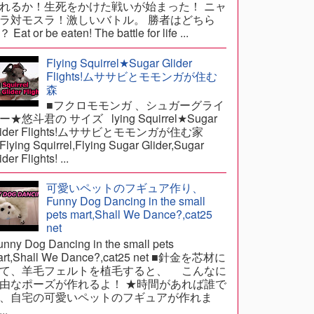
れるか！生死をかけた戦いが始まった！ ニャ
ラ対モスラ！激しいバトル。 勝者はどちら
 Eat or be eaten! The battle for life ...
Flying Squirrel★Sugar Glider
Flights!ムササビとモモンガが住む
森
■フクロモモンガ 、シュガーグライ
ー★悠斗君の サイズ lying Squirrel★Sugar
lider Flights!ムササビとモモンガが住む家
lying Squirrel,Flying Sugar Glider,Sugar
ider Flights! ...
可愛いペットのフギュア作り、
Funny Dog Dancing in the small
pets mart,Shall We Dance?,cat25
net
nny Dog Dancing in the small pets
art,Shall We Dance?,cat25 net ■針金を芯材に
て、羊毛フェルトを植毛すると、 こんなに
由なポーズが作れるよ！ ★時間があれば誰で
、自宅の可愛いペットのフギュアが作れま
..