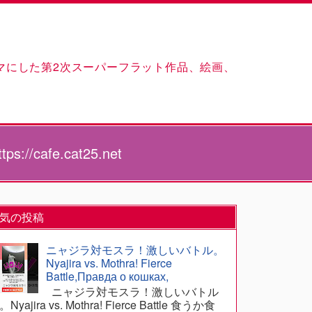
マにした第2次スーパーフラット作品、絵画、
://cafe.cat25.net
気の投稿
ニャジラ対モスラ！激しいバトル。
Nyajira vs. Mothra! Fierce
Battle,Правда о кошках,
ニャジラ対モスラ！激しいバトル
Nyajira vs. Mothra! Fierce Battle 食うか食