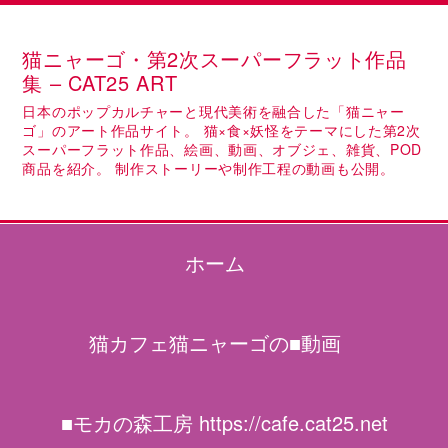
猫ニャーゴ・第2次スーパーフラット作品
集 – CAT25 ART
日本のポップカルチャーと現代美術を融合した「猫ニャー
ゴ」のアート作品サイト。 猫×食×妖怪をテーマにした第2次
スーパーフラット作品、絵画、動画、オブジェ、雑貨、POD
商品を紹介。 制作ストーリーや制作工程の動画も公開。
ホーム
猫カフェ猫ニャーゴの■動画
■モカの森工房 https://cafe.cat25.net