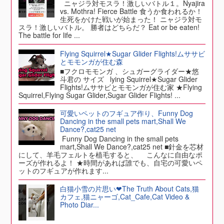
ニャジラ対モスラ！激しいバトル１。Nyajira
vs. Mothra! Fierce Battle 食うか食われるか！
生死をかけた戦いが始まった！ ニャジラ対モ
スラ！激しいバトル。 勝者はどちらだ？ Eat or be eaten!
The battle for life ...
Flying Squirrel★Sugar Glider Flights!ムササビ
とモモンガが住む森
■フクロモモンガ 、シュガーグライダー★悠
斗君の サイズ lying Squirrel★Sugar Glider
Flights!ムササビとモモンガが住む家 ★Flying
Squirrel,Flying Sugar Glider,Sugar Glider Flights! ...
可愛いペットのフギュア作り、Funny Dog
Dancing in the small pets mart,Shall We
Dance?,cat25 net
Funny Dog Dancing in the small pets
mart,Shall We Dance?,cat25 net ■針金を芯材
にして、羊毛フェルトを植毛すると、 こんなに自由なポ
ーズが作れるよ！ ★時間があれば誰でも、自宅の可愛いペ
ットのフギュアが作れます...
白猫小雪の片思い❤The Truth About Cats,猫
カフェ,猫ニャーゴ,Cat_Cafe,Cat Video &
Photo Diar...