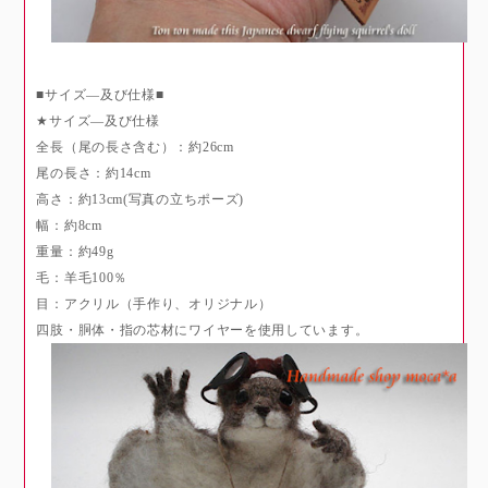
■サイズ―及び仕様■
★サイズ―及び仕様
全長（尾の長さ含む）：約26cm
尾の長さ：約14cm
高さ：約13cm(写真の立ちポーズ)
幅：約8cm
重量：約49g
毛：羊毛100％
目：アクリル（手作り、オリジナル）
四肢・胴体・指の芯材にワイヤーを使用しています。