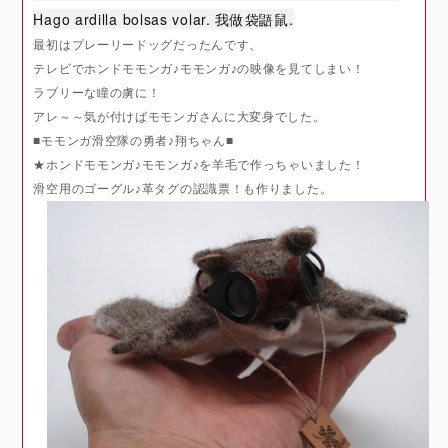
Hago ardilla bolsas volar. 我做袋鼯鼠.
最初はプレーリードッグだったんです、
テレビでホンドモモンガ♪モモンガ♪の映像を見てしまい！
ラブリーな瞳の虜に！
アレ～～気が付けばモモンガさんに大変身でした。
■モモンガ滑空隊の勇者♪翔ちゃん■
★ホンドモモンガ♪モモンガ♪を羊毛で作っちゃいました！
滑空用のゴーグル♪革タグの認識票！も作りました。