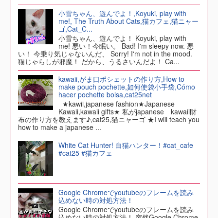
小雪ちゃん、遊んでよ！,Koyuki, play with
me!, The Truth About Cats,猫カフェ,猫ニャー
ゴ,Cat_C...
小雪ちゃん、遊んでよ！ Koyuki, play with
me! 悪い！今眠い。 Bad! I'm sleepy now. 悪
い！ 今乗り気じゃないんだ、 Sorry! I'm not in the mood.
猫じゃらしが邪魔！ だから、うるさいんだよ！ Ca...
kawaii,がま口ポシェットの作り方,How to
make pouch pochette,如何使袋小手袋,Cómo
hacer pochette bolsa,cat25net
★kawii,japanese fashion★Japanese
Kawaii,kawaii gifts★ 私がjapanese kawaii財
布の作り方を教えます♪,cat25,猫ニャーゴ ★I will teach you
how to make a japanese ...
White Cat Hunter! 白猫ハンター！#cat_cafe
#cat25 #猫カフェ
Google Chromeでyoutubeのフレームを読み
込めない時の対処方法！
Google Chromeでyoutubeのフレームを読み
込めない時の対処方法！ 突然Google Chrome