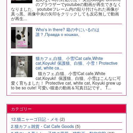
のブラウザーでyoutubeの動画が再生できなく
なりました、 youtubeフレーム内の貼り付けられた画像が
真っ黒、画像中央の矢印をクリックしても反応無しで動画
が再生...
Who's in there? 箱の中にいるのは
誰？,Правда о кошках,
猫カフェ,白猫、小雪!Cat cafe,White
cat,Koyuki! 保護猫、白猫、小雪！Protective
cat, white ca...
猫カフェ,白猫、小雪!Cat cafe,White
cat,Koyuki! 保護猫、白猫、小雪はこんなに可
愛く育ちました！ Protective cat, white cat, Koyuki grew up
to be so cute! 可愛い猫達の動画＆写真日記です。 T...
カテゴリー
12.猫ニャーゴ日記・メモ
(2)
2.猫カフェ雑貨・Cat Cafe Goods
(5)