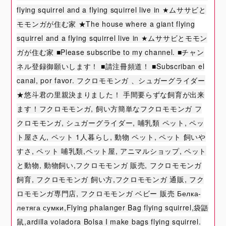
flying squirrel and a flying squirrel live in ★ムササビと
モモンガが住む家 ★The house where a giant flying
squirrel and a flying squirrel live in ★ムササビとモモン
ガが住む家 ■Please subscribe to my channel. ■チャン
ネル登録御願いします！ ■請注冊頻道！ ■Subscriban el
canal, por favor. フクロモモンガ 、シュガーグライダー
★悠斗君の里親決まりました！ 手間要らずな飼育が出来
ます！フクロモモンガ, 飼い方簡単なフクロモモンガ フ
クロモモンガ, シュガーグライダー, 哺乳類 ペット, ペッ
ト屋さん, ペット 1人暮らし, 動物 ペット, ペット 飼いや
すさ, ペット 哺乳類,ペット屋, アニマルショップ, ペット
と動物, 動物飼い,フクロモモンガ 販売, フクロモモンガ
飼育, フクロモモンガ 飼い方,フクロモモンガ 通販, フク
ロモモンガ専門店, フクロモモンガ ベビー 販売 Белка-
летяга сумки,Flying phalanger Bag flying squirrel,袋鼯
鼠,ardilla voladora Bolsa I make bags flying squirrel.