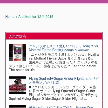
Home
»
Archives for 12月 2015
人気の投稿
ニャジラ対モスラ！激しいバトル。Nyajira vs.
Mothra! Fierce Battle,Правда о кошках,
ニャジラ対モスラ！激しいバトル１。Nyajira
vs. Mothra! Fierce Battle 食うか食われるか！
生死をかけた戦いが始まった！ ニャジラ対モ
スラ！激しいバトル。 勝者はどちらだ？ Eat or be eaten!
The battle for life ...
Flying Squirrel★Sugar Glider Flights!ムササビ
とモモンガが住む森
■フクロモモンガ 、シュガーグライダー★悠
斗君の サイズ lying Squirrel★Sugar Glider
Flights!ムササビとモモンガが住む家 ★Flying
Squirrel,Flying Sugar Glider,Sugar Glider Flights! ...
可愛いペットのフギュア作り、Funny Dog