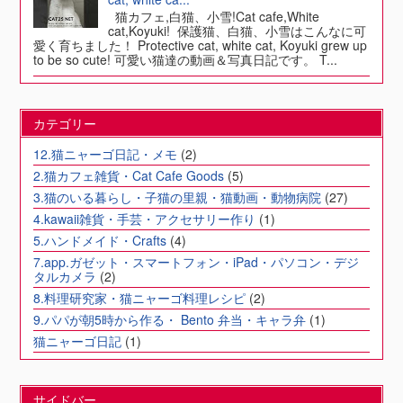
猫カフェ,白猫、小雪!Cat cafe,White
cat,Koyuki! 保護猫、白猫、小雪はこんなに可
愛く育ちました！ Protective cat, white cat, Koyuki grew up
to be so cute! 可愛い猫達の動画＆写真日記です。 T...
カテゴリー
12.猫ニャーゴ日記・メモ
(2)
2.猫カフェ雑貨・Cat Cafe Goods
(5)
3.猫のいる暮らし・子猫の里親・猫動画・動物病院
(27)
4.kawaii雑貨・手芸・アクセサリー作り
(1)
5.ハンドメイド・Crafts
(4)
7.app.ガゼット・スマートフォン・iPad・パソコン・デジ
タルカメラ
(2)
8.料理研究家・猫ニャーゴ料理レシピ
(2)
9.パパが朝5時から作る・ Bento 弁当・キャラ弁
(1)
猫ニャーゴ日記
(1)
サイドバー