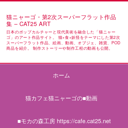
猫ニャーゴ・第2次スーパーフラット作品
集 – CAT25 ART
日本のポップカルチャーと現代美術を融合した「猫ニャー
ゴ」のアート作品サイト。 猫×食×妖怪をテーマにした第2次
スーパーフラット作品、絵画、動画、オブジェ、雑貨、POD
商品を紹介。 制作ストーリーや制作工程の動画も公開。
ホーム
猫カフェ猫ニャーゴの■動画
■モカの森工房 https://cafe.cat25.net