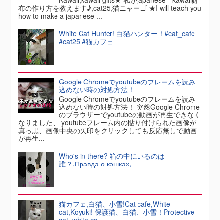
布の作り方を教えます♪,cat25,猫ニャーゴ ★I will teach you
how to make a japanese ...
White Cat Hunter! 白猫ハンター！#cat_cafe
#cat25 #猫カフェ
Google Chromeでyoutubeのフレームを読み
込めない時の対処方法！
Google Chromeでyoutubeのフレームを読み
込めない時の対処方法！ 突然Google Chrome
のブラウザーでyoutubeの動画が再生できなく
なりました、 youtubeフレーム内の貼り付けられた画像が
真っ黒、画像中央の矢印をクリックしても反応無しで動画
が再生...
Who's in there? 箱の中にいるのは
誰？,Правда о кошках,
猫カフェ,白猫、小雪!Cat cafe,White
cat,Koyuki! 保護猫、白猫、小雪！Protective
cat, white ca...