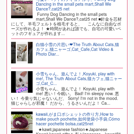
Dancing in the small pets mart,Shall We
Dance?,cat25 net
Funny Dog Dancing in the small pets
mart,Shall We Dance?,cat25 net ■針金を芯材
にして、羊毛フェルトを植毛すると、 こんなに自由なポ
ーズが作れるよ！ ★時間があれば誰でも、自宅の可愛いペ
ットのフギュアが作れます...
白猫小雪の片思い❤The Truth About Cats,猫
カフェ,猫ニャーゴ,Cat_Cafe,Cat Video &
Photo Diar...
小雪ちゃん、遊んでよ！,Koyuki, play with
me!, The Truth About Cats,猫カフェ,猫ニャー
ゴ,Cat_C...
小雪ちゃん、遊んでよ！ Koyuki, play with
me! 悪い！今眠い。 Bad! I'm sleepy now. 悪
い！ 今乗り気じゃないんだ、 Sorry! I'm not in the mood.
猫じゃらしが邪魔！ だから、うるさいんだよ！ Ca...
kawaii,がま口ポシェットの作り方,How to
make pouch pochette,如何使袋小手袋,Cómo
hacer pochette bolsa,cat25net
★kawii,japanese fashion★Japanese
Kawaii,kawaii gifts★ 私がjapanese kawaii財