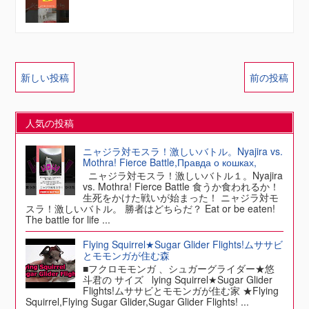
新しい投稿
前の投稿
人気の投稿
ニャジラ対モスラ！激しいバトル。Nyajira vs.
Mothra! Fierce Battle,Правда о кошках,
ニャジラ対モスラ！激しいバトル１。Nyajira
vs. Mothra! Fierce Battle 食うか食われるか！
生死をかけた戦いが始まった！ ニャジラ対モ
スラ！激しいバトル。 勝者はどちらだ？ Eat or be eaten!
The battle for life ...
Flying Squirrel★Sugar Glider Flights!ムササビ
とモモンガが住む森
■フクロモモンガ 、シュガーグライダー★悠
斗君の サイズ lying Squirrel★Sugar Glider
Flights!ムササビとモモンガが住む家 ★Flying
Squirrel,Flying Sugar Glider,Sugar Glider Flights! ...