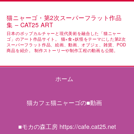
猫ニャーゴ・第2次スーパーフラット作品
集 – CAT25 ART
日本のポップカルチャーと現代美術を融合した「猫ニャー
ゴ」のアート作品サイト。 猫×食×妖怪をテーマにした第2次
スーパーフラット作品、絵画、動画、オブジェ、雑貨、POD
商品を紹介。 制作ストーリーや制作工程の動画も公開。
ホーム
猫カフェ猫ニャーゴの■動画
■モカの森工房 https://cafe.cat25.net