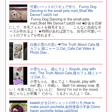
可愛いペットのフギュア作り、Funny Dog
Dancing in the small pets mart,Shall We
Dance?,cat25 net
Funny Dog Dancing in the small pets
mart,Shall We Dance?,cat25 net ■針金を芯材
にして、羊毛フェルトを植毛すると、 こんなに自由なポ
ーズが作れるよ！ ★時間があれば誰でも、自宅の可愛いペ
ットのフギュアが作れます...
白猫小雪の片思い❤The Truth About Cats,猫
カフェ,猫ニャーゴ,Cat_Cafe,Cat Video &
Photo Diar...
小雪ちゃん、遊んでよ！,Koyuki, play with
me!, The Truth About Cats,猫カフェ,猫ニャー
ゴ,Cat_C...
小雪ちゃん、遊んでよ！ Koyuki, play with
me! 悪い！今眠い。 Bad! I'm sleepy now. 悪
い！ 今乗り気じゃないんだ、 Sorry! I'm not in the mood.
猫じゃらしが邪魔！ だから、うるさいんだよ！ Ca...
kawaii,がま口ポシェットの作り方,How to
make pouch pochette,如何使袋小手袋,Cómo
hacer pochette bolsa,cat25net