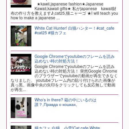
★kawii,japanese fashion★Japanese
Kawaii,kawaii gifts★ 私がjapanese kawaii財
布の作り方を教えます♪,cat25,猫ニャーゴ ★I will teach you
how to make a japanese ...
White Cat Hunter! 白猫ハンター！#cat_cafe
#cat25 #猫カフェ
Google Chromeでyoutubeのフレームを読み
込めない時の対処方法！
Google Chromeでyoutubeのフレームを読み
込めない時の対処方法！ 突然Google Chrome
のブラウザーでyoutubeの動画が再生できなく
なりました、 youtubeフレーム内の貼り付けられた画像が
真っ黒、画像中央の矢印をクリックしても反応無しで動画
が再生...
Who's in there? 箱の中にいるのは
誰？,Правда о кошках,
猫カフェ,白猫、小雪!Cat cafe,White