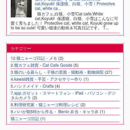
cat,Koyuki! 保護猫、白猫、小雪！Protective
cat, white ca...
猫カフェ,白猫、小雪!Cat cafe,White
cat,Koyuki! 保護猫、白猫、小雪はこんなに可
愛く育ちました！ Protective cat, white cat, Koyuki grew up
to be so cute! 可愛い猫達の動画＆写真日記です。 T...
カテゴリー
12.猫ニャーゴ日記・メモ
(2)
2.猫カフェ雑貨・Cat Cafe Goods
(5)
3.猫のいる暮らし・子猫の里親・猫動画・動物病院
(27)
4.kawaii雑貨・手芸・アクセサリー作り
(1)
5.ハンドメイド・Crafts
(4)
7.app.ガゼット・スマートフォン・iPad・パソコン・デジ
タルカメラ
(2)
8.料理研究家・猫ニャーゴ料理レシピ
(2)
9.パパが朝5時から作る・ Bento 弁当・キャラ弁
(1)
猫ニャーゴ日記
(1)