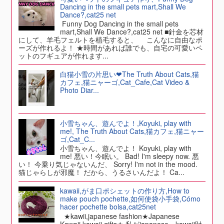
Dancing in the small pets mart,Shall We
Dance?,cat25 net
Funny Dog Dancing in the small pets
mart,Shall We Dance?,cat25 net ■針金を芯材
にして、羊毛フェルトを植毛すると、 こんなに自由なポ
ーズが作れるよ！ ★時間があれば誰でも、自宅の可愛いペ
ットのフギュアが作れます...
白猫小雪の片思い❤The Truth About Cats,猫
カフェ,猫ニャーゴ,Cat_Cafe,Cat Video &
Photo Diar...
小雪ちゃん、遊んでよ！,Koyuki, play with
me!, The Truth About Cats,猫カフェ,猫ニャー
ゴ,Cat_C...
小雪ちゃん、遊んでよ！ Koyuki, play with
me! 悪い！今眠い。 Bad! I'm sleepy now. 悪
い！ 今乗り気じゃないんだ、 Sorry! I'm not in the mood.
猫じゃらしが邪魔！ だから、うるさいんだよ！ Ca...
kawaii,がま口ポシェットの作り方,How to
make pouch pochette,如何使袋小手袋,Cómo
hacer pochette bolsa,cat25net
★kawii,japanese fashion★Japanese
Kawaii,kawaii gifts★ 私がjapanese kawaii財