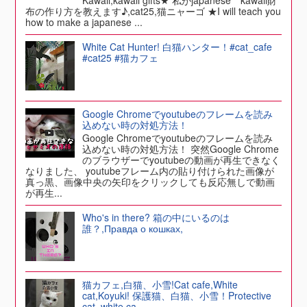
布の作り方を教えます♪,cat25,猫ニャーゴ ★I will teach you
how to make a japanese ...
White Cat Hunter! 白猫ハンター！#cat_cafe
#cat25 #猫カフェ
Google Chromeでyoutubeのフレームを読み
込めない時の対処方法！
Google Chromeでyoutubeのフレームを読み
込めない時の対処方法！ 突然Google Chrome
のブラウザーでyoutubeの動画が再生できなく
なりました、 youtubeフレーム内の貼り付けられた画像が
真っ黒、画像中央の矢印をクリックしても反応無しで動画
が再生...
Who's in there? 箱の中にいるのは
誰？,Правда о кошках,
猫カフェ,白猫、小雪!Cat cafe,White
cat,Koyuki! 保護猫、白猫、小雪！Protective
cat, white ca...