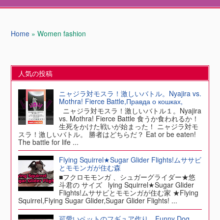
Home
»
Women fashion
人気の投稿
ニャジラ対モスラ！激しいバトル。Nyajira vs.
Mothra! Fierce Battle,Правда о кошках,
ニャジラ対モスラ！激しいバトル１。Nyajira
vs. Mothra! Fierce Battle 食うか食われるか！
生死をかけた戦いが始まった！ ニャジラ対モ
スラ！激しいバトル。 勝者はどちらだ？ Eat or be eaten!
The battle for life ...
Flying Squirrel★Sugar Glider Flights!ムササビ
とモモンガが住む森
■フクロモモンガ 、シュガーグライダー★悠
斗君の サイズ lying Squirrel★Sugar Glider
Flights!ムササビとモモンガが住む家 ★Flying
Squirrel,Flying Sugar Glider,Sugar Glider Flights! ...
可愛いペットのフギュア作り、Funny Dog