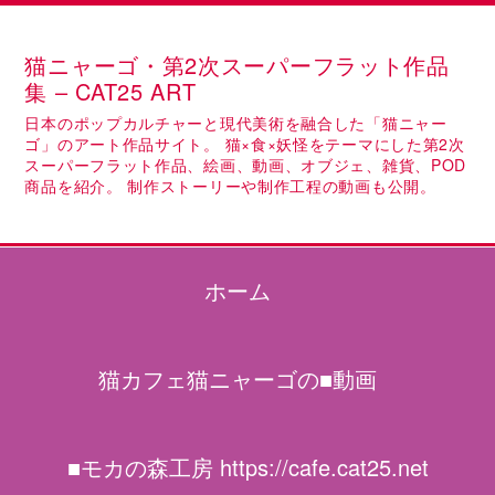
猫ニャーゴ・第2次スーパーフラット作品
集 – CAT25 ART
日本のポップカルチャーと現代美術を融合した「猫ニャー
ゴ」のアート作品サイト。 猫×食×妖怪をテーマにした第2次
スーパーフラット作品、絵画、動画、オブジェ、雑貨、POD
商品を紹介。 制作ストーリーや制作工程の動画も公開。
ホーム
猫カフェ猫ニャーゴの■動画
■モカの森工房 https://cafe.cat25.net