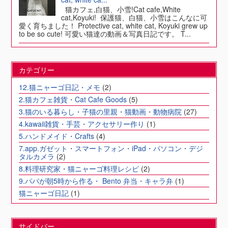
猫カフェ,白猫、小雪!Cat cafe,White
cat,Koyuki! 保護猫、白猫、小雪はこんなに可
愛く育ちました！ Protective cat, white cat, Koyuki grew up
to be so cute! 可愛い猫達の動画＆写真日記です。 T...
カテゴリー
12.猫ニャーゴ日記・メモ
(2)
2.猫カフェ雑貨・Cat Cafe Goods
(5)
3.猫のいる暮らし・子猫の里親・猫動画・動物病院
(27)
4.kawaii雑貨・手芸・アクセサリー作り
(1)
5.ハンドメイド・Crafts
(4)
7.app.ガゼット・スマートフォン・iPad・パソコン・デジ
タルカメラ
(2)
8.料理研究家・猫ニャーゴ料理レシピ
(2)
9.パパが朝5時から作る・ Bento 弁当・キャラ弁
(1)
猫ニャーゴ日記
(1)
サイドバー