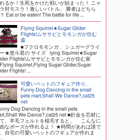
れるか！生死をかけた戦いが始まった！ ニャ
ラ対モスラ！激しいバトル。 勝者はどちら
 Eat or be eaten! The battle for life ...
Flying Squirrel★Sugar Glider
Flights!ムササビとモモンガが住む
森
■フクロモモンガ 、シュガーグライ
ー★悠斗君の サイズ lying Squirrel★Sugar
lider Flights!ムササビとモモンガが住む家
lying Squirrel,Flying Sugar Glider,Sugar
ider Flights! ...
可愛いペットのフギュア作り、
Funny Dog Dancing in the small
pets mart,Shall We Dance?,cat25
net
nny Dog Dancing in the small pets
art,Shall We Dance?,cat25 net ■針金を芯材に
て、羊毛フェルトを植毛すると、 こんなに
由なポーズが作れるよ！ ★時間があれば誰で
、自宅の可愛いペットのフギュアが作れま
..