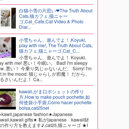
白猫小雪の片思い❤The Truth About
Cats,猫カフェ,猫ニャー
ゴ,Cat_Cafe,Cat Video & Photo
Diar...
小雪ちゃん、遊んでよ！,Koyuki,
play with me!, The Truth About Cats,
猫カフェ,猫ニャーゴ,Cat_C...
小雪ちゃん、遊んでよ！ Koyuki,
ay with me! 悪い！今眠い。 Bad! I'm sleepy
ow. 悪い！ 今乗り気じゃないんだ、 Sorry! I'm
ot in the mood. 猫じゃらしが邪魔！ だから、
るさいんだよ！ Ca...
kawaii,がま口ポシェットの作り
方,How to make pouch pochette,如
何使袋小手袋,Cómo hacer pochette
bolsa,cat25net
awii,japanese fashion★Japanese
waii,kawaii gifts★ 私がjapanese kawaii財
の作り方を教えます♪,cat25,猫ニャーゴ ★I