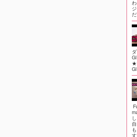
わ
ジ
だ？
ダ
G
★F
Gl
Fu
m
し
自
も
す.