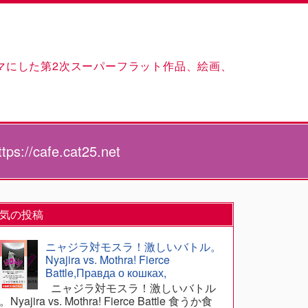
マにした第2次スーパーフラット作品、絵画、
://cafe.cat25.net
気の投稿
ニャジラ対モスラ！激しいバトル。
Nyajira vs. Mothra! Fierce
Battle,Правда о кошках,
ニャジラ対モスラ！激しいバトル
Nyajira vs. Mothra! Fierce Battle 食うか食