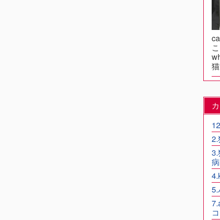
c
こ
wh
猫
カ
1
2
3
病
4
5
7
コ