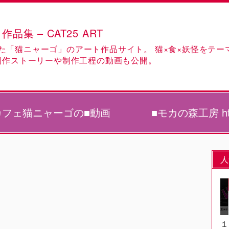
 – CAT25 ART
た「猫ニャーゴ」のアート作品サイト。 猫×食×妖怪をテー
制作ストーリーや制作工程の動画も公開。
カフェ猫ニャーゴの■動画
■モカの森工房 https
人
１。