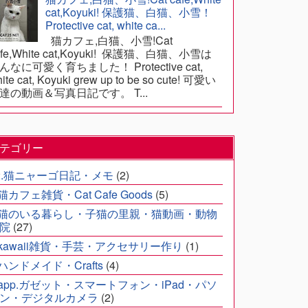
cat,Koyuki! 保護猫、白猫、小雪！
Protective cat, white ca...
猫カフェ,白猫、小雪!Cat
afe,White cat,Koyuki! 保護猫、白猫、小雪は
んなに可愛く育ちました！ Protective cat,
ite cat, Koyuki grew up to be so cute! 可愛い
達の動画＆写真日記です。 T...
テゴリー
2.猫ニャーゴ日記・メモ
(2)
.猫カフェ雑貨・Cat Cafe Goods
(5)
.猫のいる暮らし・子猫の里親・猫動画・動物
院
(27)
.kawaii雑貨・手芸・アクセサリー作り
(1)
.ハンドメイド・Crafts
(4)
.app.ガゼット・スマートフォン・iPad・パソ
ン・デジタルカメラ
(2)