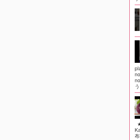
pl
n
n
う
★k
Ka
布