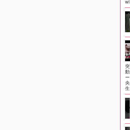
wi
突
動
ー
央
生.