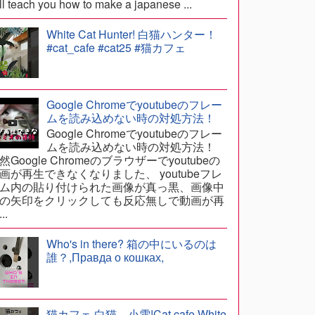
ll teach you how to make a japanese ...
White Cat Hunter! 白猫ハンター！
#cat_cafe #cat25 #猫カフェ
Google Chromeでyoutubeのフレー
ムを読み込めない時の対処方法！
Google Chromeでyoutubeのフレー
ムを読み込めない時の対処方法！
然Google Chromeのブラウザーでyoutubeの
画が再生できなくなりました、 youtubeフレ
ム内の貼り付けられた画像が真っ黒、画像中
の矢印をクリックしても反応無しで動画が再
..
Who's in there? 箱の中にいるのは
誰？,Правда о кошках,
猫カフェ,白猫、小雪!Cat cafe,White