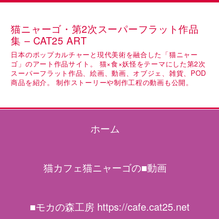
猫ニャーゴ・第2次スーパーフラット作品
集 – CAT25 ART
日本のポップカルチャーと現代美術を融合した「猫ニャー
ゴ」のアート作品サイト。 猫×食×妖怪をテーマにした第2次
スーパーフラット作品、絵画、動画、オブジェ、雑貨、POD
商品を紹介。 制作ストーリーや制作工程の動画も公開。
ホーム
猫カフェ猫ニャーゴの■動画
■モカの森工房 https://cafe.cat25.net