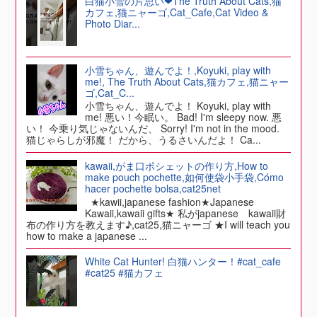
白猫小雪の片思い❤The Truth About Cats,猫
カフェ,猫ニャーゴ,Cat_Cafe,Cat Video &
Photo Diar...
小雪ちゃん、遊んでよ！,Koyuki, play with
me!, The Truth About Cats,猫カフェ,猫ニャー
ゴ,Cat_C...
小雪ちゃん、遊んでよ！ Koyuki, play with
me! 悪い！今眠い。 Bad! I'm sleepy now. 悪
い！ 今乗り気じゃないんだ、 Sorry! I'm not in the mood.
猫じゃらしが邪魔！ だから、うるさいんだよ！ Ca...
kawaii,がま口ポシェットの作り方,How to
make pouch pochette,如何使袋小手袋,Cómo
hacer pochette bolsa,cat25net
★kawii,japanese fashion★Japanese
Kawaii,kawaii gifts★ 私がjapanese kawaii財
布の作り方を教えます♪,cat25,猫ニャーゴ ★I will teach you
how to make a japanese ...
White Cat Hunter! 白猫ハンター！#cat_cafe
#cat25 #猫カフェ