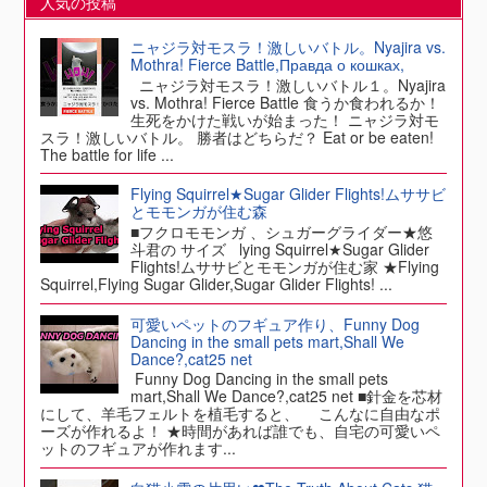
人気の投稿
ニャジラ対モスラ！激しいバトル。Nyajira vs.
Mothra! Fierce Battle,Правда о кошках,
ニャジラ対モスラ！激しいバトル１。Nyajira
vs. Mothra! Fierce Battle 食うか食われるか！
生死をかけた戦いが始まった！ ニャジラ対モ
スラ！激しいバトル。 勝者はどちらだ？ Eat or be eaten!
The battle for life ...
Flying Squirrel★Sugar Glider Flights!ムササビ
とモモンガが住む森
■フクロモモンガ 、シュガーグライダー★悠
斗君の サイズ lying Squirrel★Sugar Glider
Flights!ムササビとモモンガが住む家 ★Flying
Squirrel,Flying Sugar Glider,Sugar Glider Flights! ...
可愛いペットのフギュア作り、Funny Dog
Dancing in the small pets mart,Shall We
Dance?,cat25 net
Funny Dog Dancing in the small pets
mart,Shall We Dance?,cat25 net ■針金を芯材
にして、羊毛フェルトを植毛すると、 こんなに自由なポ
ーズが作れるよ！ ★時間があれば誰でも、自宅の可愛いペ
ットのフギュアが作れます...