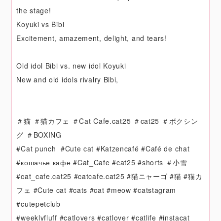
the stage!
Koyuki vs Bibi
Excitement, amazement, delight, and tears!
Old idol Bibi vs. new idol Koyuki
New and old idols rivalry Bibi,
＃猫 ＃猫カフェ ＃Cat Cafe.cat25 ＃cat25 ＃ボクシン
グ ＃BOXING
#Cat punch #Cute cat #Katzencafé #Café de chat
#кошачье кафе #Cat_Cafe #cat25 #shorts ＃小雪
#cat_cafe.cat25 #catcafe.cat25 #猫ニャーゴ #猫 #猫カ
フェ #Cute cat #cats #cat #meow #catstagram
#cutepetclub
#weeklyfluff #catlovers #catlover #catlife #instacat