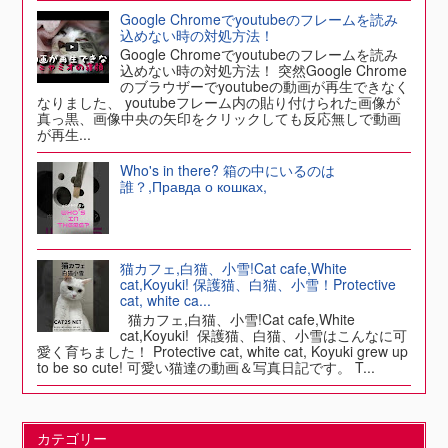
Google Chromeでyoutubeのフレームを読み
込めない時の対処方法！
Google Chromeでyoutubeのフレームを読み
込めない時の対処方法！ 突然Google Chrome
のブラウザーでyoutubeの動画が再生できなく
なりました、 youtubeフレーム内の貼り付けられた画像が
真っ黒、画像中央の矢印をクリックしても反応無しで動画
が再生...
Who's in there? 箱の中にいるのは
誰？,Правда о кошках,
猫カフェ,白猫、小雪!Cat cafe,White
cat,Koyuki! 保護猫、白猫、小雪！Protective
cat, white ca...
猫カフェ,白猫、小雪!Cat cafe,White
cat,Koyuki! 保護猫、白猫、小雪はこんなに可
愛く育ちました！ Protective cat, white cat, Koyuki grew up
to be so cute! 可愛い猫達の動画＆写真日記です。 T...
カテゴリー