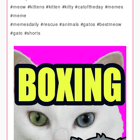
#meow #kittens #kitten #kitty #catoftheday #memes
#meme
#memesdaily #rescue #animals #gatos #bestmeow
#gato #shorts